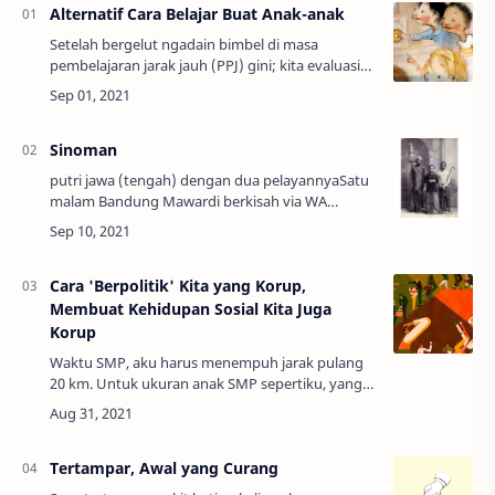
Alternatif Cara Belajar Buat Anak-anak
Setelah bergelut ngadain bimbel di masa
pembelajaran jarak jauh (PPJ) gini; kita evaluasi
seluruh kegiatan selama 6 bulan ini, atau sudah
lebih dari satu semester. Kesimpulannya: b…
Sinoman
putri jawa (tengah) dengan dua pelayannyaSatu
malam Bandung Mawardi berkisah via WA
Grub,"Pada masa lalu, rumah-rumah di desa
belum mewajibkan memiliki meja-kursi. Cerita
alam dan …
Cara 'Berpolitik' Kita yang Korup,
Membuat Kehidupan Sosial Kita Juga
Korup
Waktu SMP, aku harus menempuh jarak pulang
20 km. Untuk ukuran anak SMP sepertiku, yang
ringkih, kurus, dan ndeso, itu jelas berat.
Rumahku di kampung pinggiran Boyolali, seda…
Tertampar, Awal yang Curang