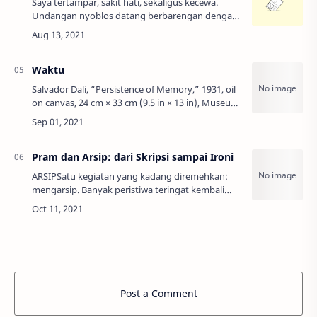
Saya tertampar, sakit hati, sekaligus kecewa.
Undangan nyoblos datang berbarengan dengan
uang 30rb. Saya, adik, dan ibu masing-masing
mendapat satu undangan, artinya kami
sekeluarg…
Waktu
Salvador Dali, “Persistence of Memory,” 1931, oil
on canvas, 24 cm × 33 cm (9.5 in × 13 in), Museum
of Modern Art, New York City.DWSbaru bisa tidur
pukul dua pagi. Itu kejadian bia…
Pram dan Arsip: dari Skripsi sampai Ironi
ARSIPSatu kegiatan yang kadang diremehkan:
mengarsip. Banyak peristiwa teringat kembali
setelah sempat dilupakan publik karena arsip.
Lewat arsip kita teringat sejarah,…
Post a Comment